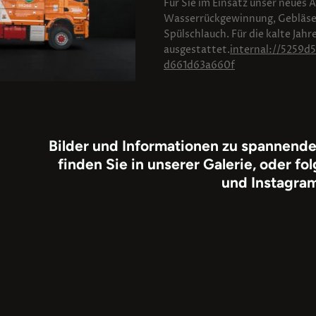
Für Sie im Einsatz unser neues 
Wasserrückgewinnung, Gebläse
Spülschlauch. Für die kalte Jah
ausgestattet.
internal://5259d
d661d63a660f
Bilder und Informationen zu spannende
finden Sie in unserer Galerie, oder f
und Instagram