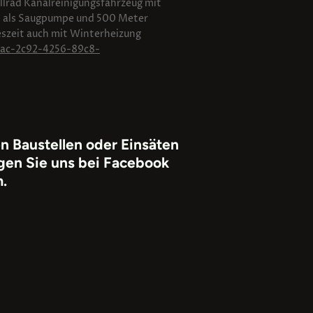
Allrad Kanalreinigungsfahrzeug mit
 als Saugpumpe und 500 Meter
reszeit auch mit Winterheizung
5ac-2c92-4256-89c8-
n Baustellen oder Einsäten
olgen Sie uns bei Facebook
.